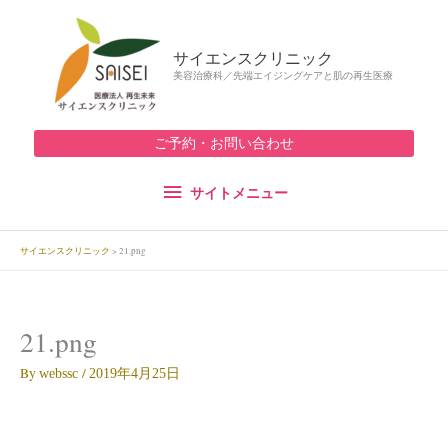
内
サ
容
サイエンスクリニック
を
イ
美容治療科／先端エイジングケアと肌の再生医療
ス
キ
ト
ッ
ご予約・お問い合わせ
メ
プ
サイトメニュー
ニ
ュ
サイエンスクリニック
>
21.png
ー
21.png
By
/
webssc
2019年4月25日