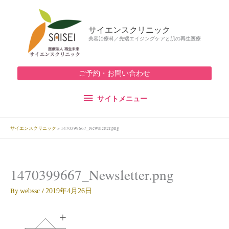
内
サ
容
サイエンスクリニック
を
イ
美容治療科／先端エイジングケアと肌の再生医療
ス
キ
ト
ッ
ご予約・お問い合わせ
メ
プ
サイトメニュー
ニ
ュ
サイエンスクリニック
>
1470399667_Newsletter.png
ー
1470399667_Newsletter.png
By
/
webssc
2019年4月26日